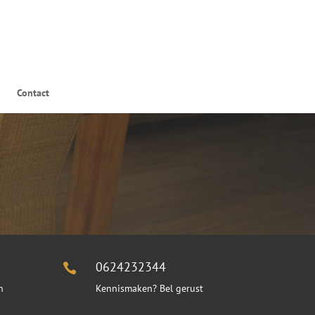
Contact
0624232344

n
Kennismaken? Bel gerust