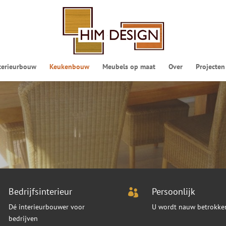
terieurbouw
Keukenbouw
Meubels op maat
Over
Projecten
Bedrijfsinterieur
Persoonlijk

Dé interieurbouwer voor
U wordt nauw betrokke
bedrijven